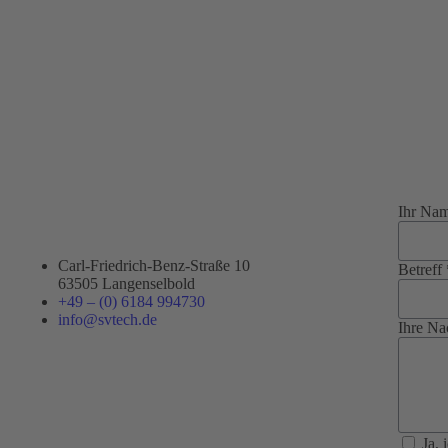
Ihr Na
Carl-Friedrich-Benz-Straße 10
Betreff 
63505 Langenselbold
+49 – (0) 6184 994730
info@svtech.de
Ihre Na
Ja,