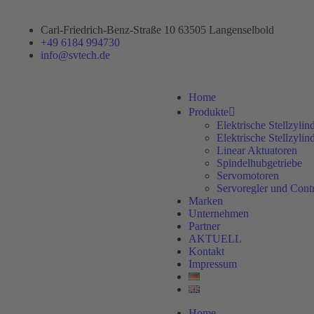
Carl-Friedrich-Benz-Straße 10 63505 Langenselbold
+49 6184 994730
info@svtech.de
Home
Produkte
Elektrische Stellzylin
Elektrische Stellzyli
Linear Aktuatoren
Spindelhubgetriebe
Servomotoren
Servoregler und Contr
Marken
Unternehmen
Partner
AKTUELL
Kontakt
Impressum
Home