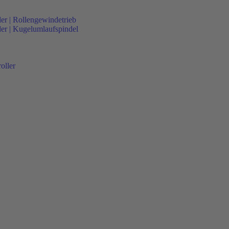
der | Rollengewindetrieb
nder | Kugelumlaufspindel
oller