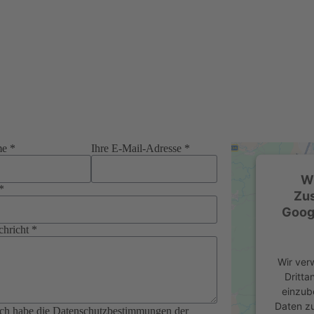
me *
Ihre E-Mail-Adresse *
Wi
*
Zu
Goog
chricht *
Wir ver
Dritta
einzub
Daten zu
 ich habe die Datenschutzbestimmungen der