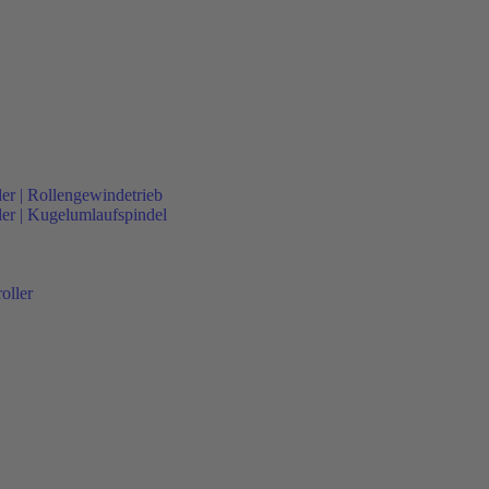
der | Rollengewindetrieb
nder | Kugelumlaufspindel
oller