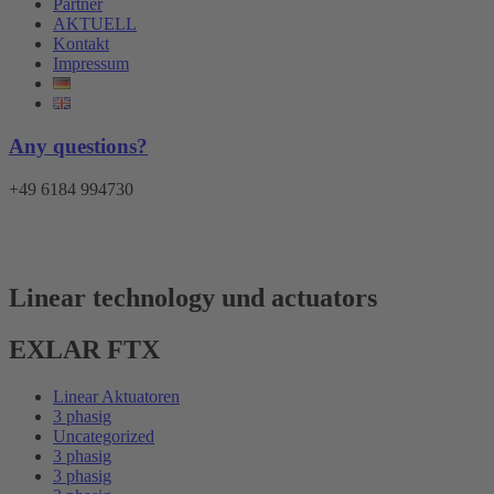
Partner
AKTUELL
Kontakt
Impressum
Any questions?
+49 6184 994730
Menü
Linear technology und actuators
EXLAR FTX
Linear Aktuatoren
3 phasig
Uncategorized
3 phasig
3 phasig