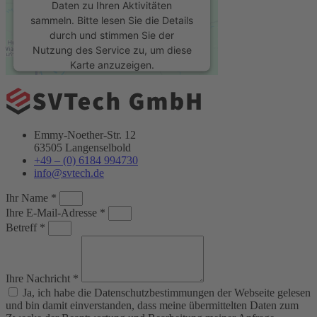
Daten zu Ihren Aktivitäten
sammeln. Bitte lesen Sie die Details
durch und stimmen Sie der
Nutzung des Service zu, um diese
Karte anzuzeigen.
Mehr Informationen
Emmy-Noether-Str. 12
Akzeptieren
63505 Langenselbold
+49 – (0) 6184 994730
powered by
Usercentrics Consent
info@svtech.de
Management Platform
&
eRecht24
Ihr Name *
Ihre E-Mail-Adresse *
Betreff *
Ihre Nachricht *
Ja, ich habe die Datenschutzbestimmungen der Webseite gelesen
und bin damit einverstanden, dass meine übermittelten Daten zum