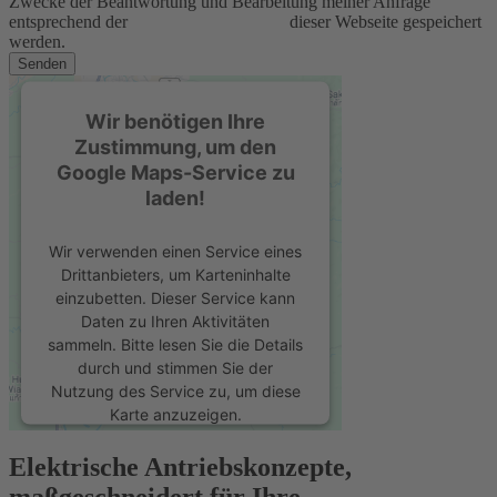
Zwecke der Beantwortung und Bearbeitung meiner Anfrage
entsprechend der
Datenschutzerklärung
dieser Webseite gespeichert
werden.
Senden
Wir benötigen Ihre
Zustimmung, um den
Google Maps-Service zu
laden!
Wir verwenden einen Service eines
Drittanbieters, um Karteninhalte
einzubetten. Dieser Service kann
Daten zu Ihren Aktivitäten
sammeln. Bitte lesen Sie die Details
durch und stimmen Sie der
Nutzung des Service zu, um diese
Karte anzuzeigen.
Elektrische Antriebskonzepte,
Mehr Informationen
maßgeschneidert für Ihre