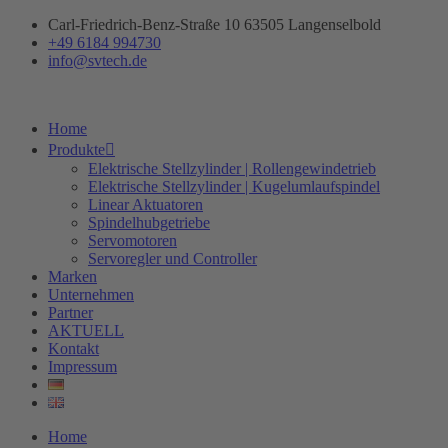
Zum
Carl-Friedrich-Benz-Straße 10 63505 Langenselbold
Inhalt
+49 6184 994730
springen
info@svtech.de
Home
Produkte
Elektrische Stellzylinder | Rollengewindetrieb
Elektrische Stellzylinder | Kugelumlaufspindel
Linear Aktuatoren
Spindelhubgetriebe
Servomotoren
Servoregler und Controller
Marken
Unternehmen
Partner
AKTUELL
Kontakt
Impressum
Home