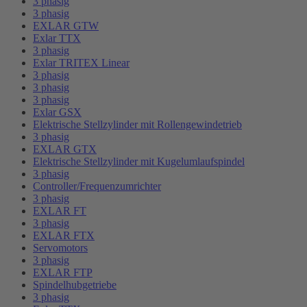
3 phasig
3 phasig
EXLAR GTW
Exlar TTX
3 phasig
Exlar TRITEX Linear
3 phasig
3 phasig
3 phasig
Exlar GSX
Elektrische Stellzylinder mit Rollengewindetrieb
3 phasig
EXLAR GTX
Elektrische Stellzylinder mit Kugelumlaufspindel
3 phasig
Controller/Frequenzumrichter
3 phasig
EXLAR FT
3 phasig
EXLAR FTX
Servomotors
3 phasig
EXLAR FTP
Spindelhubgetriebe
3 phasig