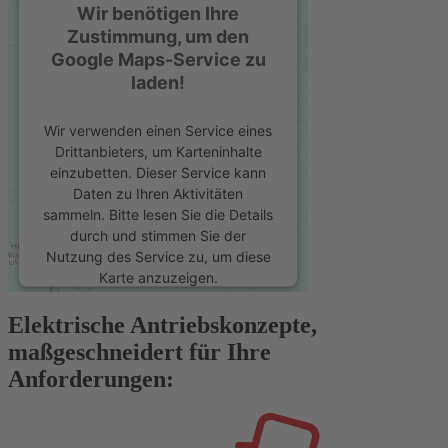
Wir benötigen Ihre
Zustimmung, um den
Google Maps-Service zu
laden!
Wir verwenden einen Service eines
Drittanbieters, um Karteninhalte
einzubetten. Dieser Service kann
Daten zu Ihren Aktivitäten
sammeln. Bitte lesen Sie die Details
durch und stimmen Sie der
Nutzung des Service zu, um diese
Karte anzuzeigen.
Elektrische Antriebskonzepte,
Mehr Informationen
maßgeschneidert für Ihre
Anforderungen:
Akzeptieren
powered by
Usercentrics Consent
Management Platform
&
eRecht24