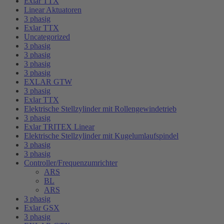
Exlar TTX
Linear Aktuatoren
3 phasig
Exlar TTX
Uncategorized
3 phasig
3 phasig
3 phasig
3 phasig
EXLAR GTW
3 phasig
Exlar TTX
Elektrische Stellzylinder mit Rollengewindetrieb
3 phasig
Exlar TRITEX Linear
Elektrische Stellzylinder mit Kugelumlaufspindel
3 phasig
3 phasig
Controller/Frequenzumrichter
ARS
BL
ARS
3 phasig
Exlar GSX
3 phasig