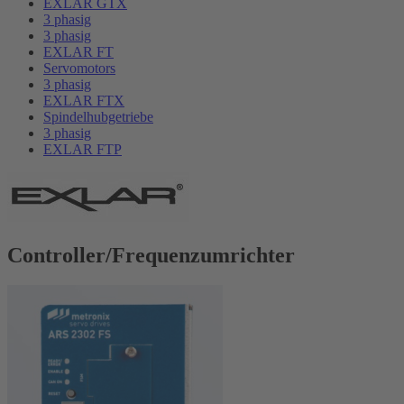
EXLAR GTX
3 phasig
3 phasig
EXLAR FT
Servomotors
3 phasig
EXLAR FTX
Spindelhubgetriebe
3 phasig
EXLAR FTP
Controller/Frequenzumrichter