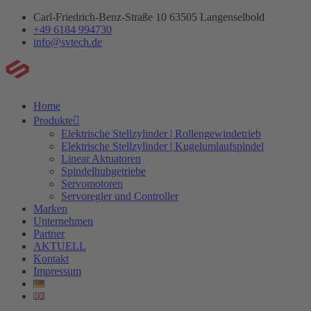
Zum
Carl-Friedrich-Benz-Straße 10 63505 Langenselbold
Inhalt
+49 6184 994730
springen
info@svtech.de
Home
Produkte
Elektrische Stellzylinder | Rollengewindetrieb
Elektrische Stellzylinder | Kugelumlaufspindel
Linear Aktuatoren
Spindelhubgetriebe
Servomotoren
Servoregler und Controller
Marken
Unternehmen
Partner
AKTUELL
Kontakt
Impressum