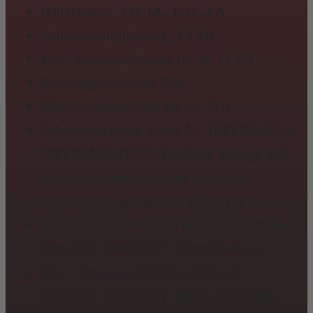
Haltebremse: 24V DC, max. 2 A
Nennausgangsleistung: 4,8 kW
Max. Ausgangsleistung für 2s: 12 kW
Nennausgangsstrom 12 A
Max. Ausgangsstrom für 2s: 30 A
Geberauswertung: Endat 2.2, HIPERFACE®,
HIPERFACE DSL®, Resolver, analoge und
digitale Inkrementalgeber mit / ohne
Kommutierungssignalen, BiSS (Typ C)
Schnittstellen: USB 2.0, Ethernet, CAN-Bus,
EtherCAT, PROFINET, MicroSD-Karte
Ein- / Ausgänge: USB 2.0, Ethernet,
EtherCAT, PROFINET, optional CANpen