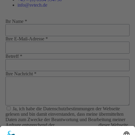
info@svtech.de
Ihr Name *
Ihre E-Mail-Adresse *
Betreff *
Ihre Nachricht *
Ja, ich habe die Datenschutzbestimmungen der Webseite
gelesen und bin damit einverstanden, dass meine übermittelten
Daten zum Zwecke der Beantwortung und Bearbeitung meiner
Anfrage entsprechend der
Datenschutzerklärung
dieser Webseite
gespeichert werden.