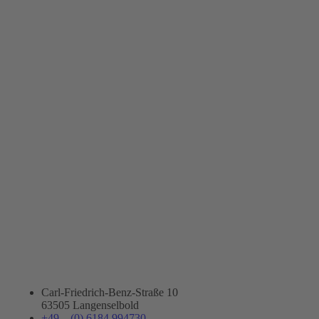
Carl-Friedrich-Benz-Straße 10
63505 Langenselbold
+49 – (0) 6184 994730