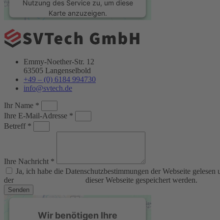
Nutzung des Service zu, um diese
Karte anzuzeigen.
Mehr Informationen
Emmy-Noether-Str. 12
Akzeptieren
63505 Langenselbold
+49 – (0) 6184 994730
powered by
Usercentrics Consent
info@svtech.de
Management Platform
&
eRecht24
Ihr Name *
Ihre E-Mail-Adresse *
Betreff *
Ihre Nachricht *
Ja, ich habe die Datenschutzbestimmungen der Webseite gelesen
der
Datenschutzerklärung
dieser Webseite gespeichert werden.
Senden
Wir benötigen Ihre