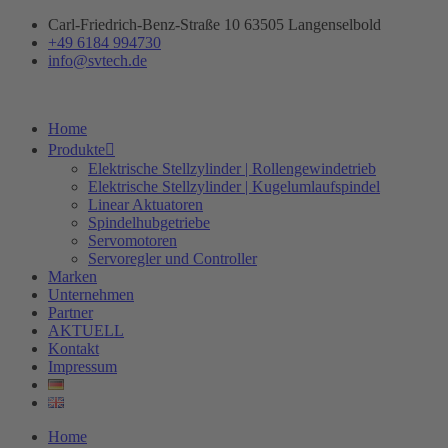
Zum
Carl-Friedrich-Benz-Straße 10 63505 Langenselbold
Inhalt
+49 6184 994730
springen
info@svtech.de
Home
Produkte
Elektrische Stellzylinder | Rollengewindetrieb
Elektrische Stellzylinder | Kugelumlaufspindel
Linear Aktuatoren
Spindelhubgetriebe
Servomotoren
Servoregler und Controller
Marken
Unternehmen
Partner
AKTUELL
Kontakt
Impressum
Home