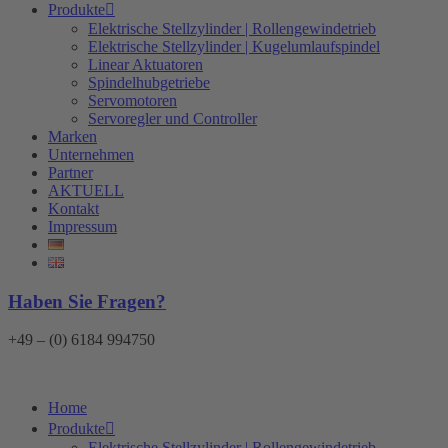
Produkte
Elektrische Stellzylinder | Rollengewindetrieb
Elektrische Stellzylinder | Kugelumlaufspindel
Linear Aktuatoren
Spindelhubgetriebe
Servomotoren
Servoregler und Controller
Marken
Unternehmen
Partner
AKTUELL
Kontakt
Impressum
Haben Sie Fragen?
+49 – (0) 6184 994750
Home
Produkte
Elektrische Stellzylinder | Rollengewindetrieb