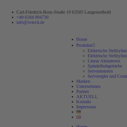
Carl-Friedrich-Benz-Straße 10 63505 Langenselbold
+49 6184 994730
info@svtech.de
Home
Produkte
Elektrische Stellzylin
Elektrische Stellzyli
Linear Aktuatoren
Spindelhubgetriebe
Servomotoren
Servoregler und Contr
Marken
Unternehmen
Partner
AKTUELL
Kontakt
Impressum
Home