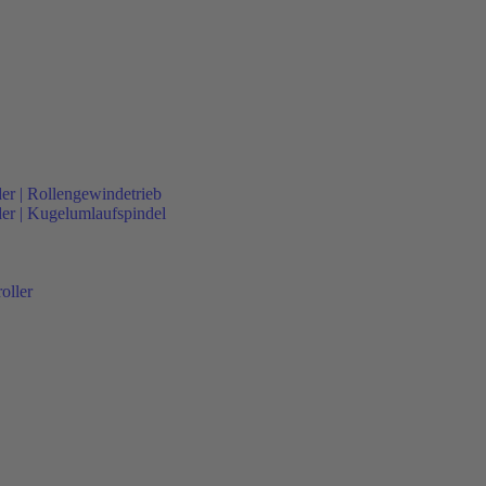
der | Rollengewindetrieb
nder | Kugelumlaufspindel
oller