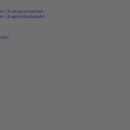
der | Rollengewindetrieb
nder | Kugelumlaufspindel
oller