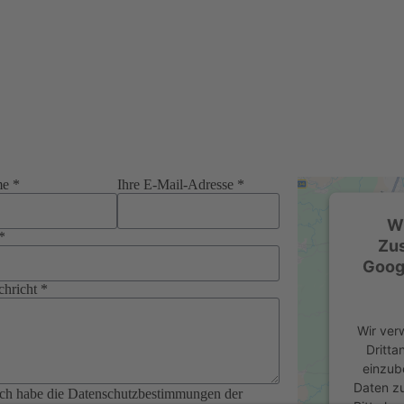
me *
Ihre E-Mail-Adresse *
Wi
*
Zu
Goog
chricht *
Wir ver
Dritta
einzub
Daten zu
 ich habe die Datenschutzbestimmungen der