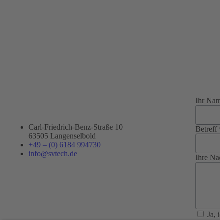
Ihr Na
Carl-Friedrich-Benz-Straße 10
Betreff 
63505 Langenselbold
+49 – (0) 6184 994730
info@svtech.de
Ihre Na
Ja,