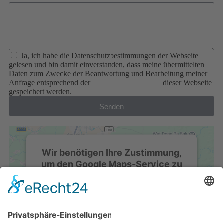
Ja, ich habe die Datenschutzbestimmungen der Webseite
gelesen und bin damit einverstanden, dass meine übermittelten
Daten zum Zwecke der Beantwortung und Bearbeitung meiner
Anfrage entsprechend der
Datenschutzerklärung
dieser Webseite
gespeichert werden.
Senden
Wir benötigen Ihre Zustimmung,
um den Google Maps-Service zu
laden!
Wir verwenden einen Service eines
Drittanbieters, um Karteninhalte einzubetten.
Dieser Service kann Daten zu Ihren