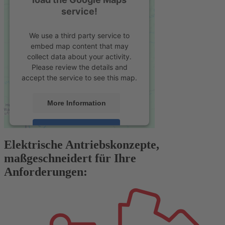
service!
We use a third party service to
embed map content that may
collect data about your activity.
Please review the details and
accept the service to see this map.
More Information
Accept
Elektrische Antriebskonzepte,
powered by
Usercentrics Consent
maßgeschneidert für Ihre
Management Platform
&
eRecht24
Anforderungen: