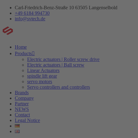
Skip
Carl-Friedrich-Benz-Straße 10 63505 Langenselbold
to
+49 6184 994730
content
info@svtech.de
Home
Products
Electric actuators | Roller screw drive
Electric actuators | Ball screw
Linear Actuators
spindle lift gear
servo motors
Servo controllers and controllers
Brands
Company
Partner
NEWS
Contact
Legal Notice