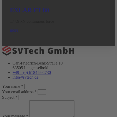
EXLAR FT 80
177.9 kN continuous force
more
Carl-Friedrich-Benz-Straße 10
63505 Langenselbold
+49 – (0) 6184 994730
info@svtech.de
Your name *
Your email address *
Subject *
Your message *