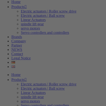
Home
Products
Electric actuators | Roller screw drive
Electric actuators | Ball screw
Linear Actuators
spindle lift gear
servo motors
Servo controllers and controllers
Brands
Company
Partner
NEWS
Contact
Legal Notice
Home
Products
Electric actuators | Roller screw drive
Electric actuators | Ball screw
Linear Actuators
spindle lift gear
servo motors
Servo controllers and controllers