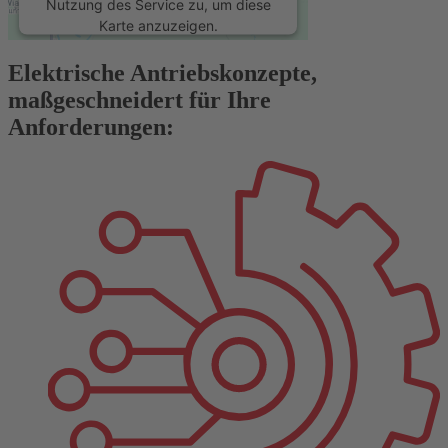
Nutzung des Service zu, um diese
Karte anzuzeigen.
Elektrische Antriebskonzepte,
Mehr Informationen
maßgeschneidert für Ihre
Anforderungen:
Akzeptieren
powered by
Usercentrics Consent
Management Platform
&
eRecht24