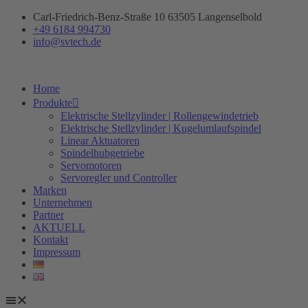
Zum
Carl-Friedrich-Benz-Straße 10 63505 Langenselbold
Inhalt
+49 6184 994730
springen
info@svtech.de
Home
Produkte
Elektrische Stellzylinder | Rollengewindetrieb
Elektrische Stellzylinder | Kugelumlaufspindel
Linear Aktuatoren
Spindelhubgetriebe
Servomotoren
Servoregler und Controller
Marken
Unternehmen
Partner
AKTUELL
Kontakt
Impressum