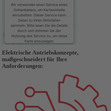
Wir verwenden einen Service eines
Drittanbieters, um Karteninhalte
einzubetten. Dieser Service kann
Daten zu Ihren Aktivitäten
sammeln. Bitte lesen Sie die Details
durch und stimmen Sie der
Nutzung des Service zu, um diese
Karte anzuzeigen.
Elektrische Antriebskonzepte,
Mehr Informationen
maßgeschneidert für Ihre
Anforderungen:
Akzeptieren
powered by
Usercentrics Consent
Management Platform
&
eRecht24