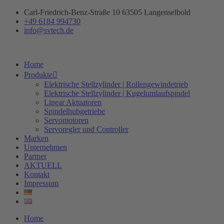
Zum
Carl-Friedrich-Benz-Straße 10 63505 Langenselbold
Inhalt
+49 6184 994730
springen
info@svtech.de
Home
Produkte
Elektrische Stellzylinder | Rollengewindetrieb
Elektrische Stellzylinder | Kugelumlaufspindel
Linear Aktuatoren
Spindelhubgetriebe
Servomotoren
Servoregler und Controller
Marken
Unternehmen
Partner
AKTUELL
Kontakt
Impressum
Home