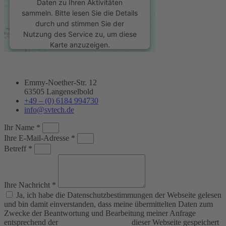
Daten zu Ihren Aktivitäten
sammeln. Bitte lesen Sie die Details
durch und stimmen Sie der
Nutzung des Service zu, um diese
Karte anzuzeigen.
Mehr Informationen
Emmy-Noether-Str. 12
63505 Langenselbold
Akzeptieren
+49 – (0) 6184 994730
info@svtech.de
powered by
Usercentrics Consent
Management Platform
&
eRecht24
Ihr Name *
Ihre E-Mail-Adresse *
Betreff *
Ihre Nachricht *
Ja, ich habe die Datenschutzbestimmungen der Webseite gelesen
und bin damit einverstanden, dass meine übermittelten Daten zum
Zwecke der Beantwortung und Bearbeitung meiner Anfrage
entsprechend der
Datenschutzerklärung
dieser Webseite gespeichert