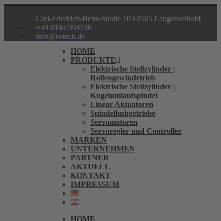
Zum
Inhalt
Carl-Friedrich-Benz-Straße 10 63505 Langenselbold
springen
+49 6184 994730
info@svtech.de
HOME
PRODUKTE
Elektrische Stellzylinder |
Rollengewindetrieb
Elektrische Stellzylinder |
Kugelumlaufspindel
Linear Aktuatoren
Spindelhubgetriebe
Servomotoren
Servoregler und Controller
MARKEN
UNTERNEHMEN
PARTNER
AKTUELL
KONTAKT
IMPRESSUM
HOME