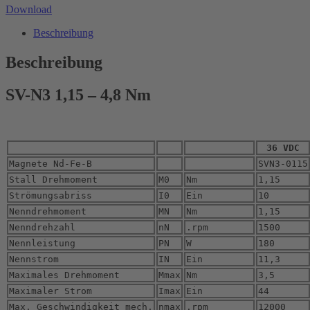
Download
Beschreibung
Beschreibung
SV-N3 1,15 – 4,8 Nm
36 VDC
Magnete Nd-Fe-B
SVN3-0115
Stall Drehmoment
M0
Nm
1,15
Strömungsabriss
I0
Ein
10
Nenndrehmoment
MN
Nm
1,15
Nenndrehzahl
nN
.rpm
1500
Nennleistung
PN
W
180
Nennstrom
IN
Ein
11,3
Maximales Drehmoment
Mmax
Nm
3,5
Maximaler Strom
Imax
Ein
44
Max. Geschwindigkeit mech.
nmax
.rpm
12000