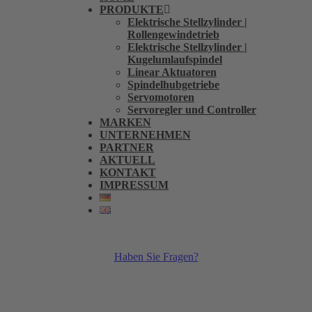
PRODUKTE
Elektrische Stellzylinder |
Rollengewindetrieb
Elektrische Stellzylinder |
Kugelumlaufspindel
Linear Aktuatoren
Spindelhubgetriebe
Servomotoren
Servoregler und Controller
MARKEN
UNTERNEHMEN
PARTNER
AKTUELL
KONTAKT
IMPRESSUM
Haben Sie Fragen?
+49 – (0) 6184 994750