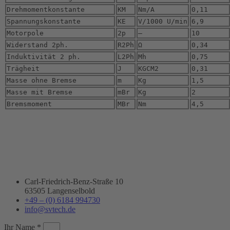
Drehmomentkonstante
KM
Nm/A
0,11
Spannungskonstante
KE
V/1000 U/min
6,9
Motorpole
2p
–
10
Widerstand 2ph.
R2Ph
Ω
0,34
Induktivität 2 ph.
L2Ph
Mh
0,75
Trägheit
J
KGCM2
0,31
Masse ohne Bremse
m
Kg
1,5
Masse mit Bremse
mBr
Kg
2
Bremsmoment
MBr
Nm
4,5
Carl-Friedrich-Benz-Straße 10
63505 Langenselbold
+49 – (0) 6184 994730
info@svtech.de
Ihr Name *