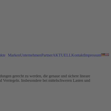
ukte
Marken
Unternehmen
Partner
AKTUELL
Kontakt
Impressum
ungen gerecht zu werden, die genaue und sichere lineare
 Verriegeln. Insbesondere bei mittelschweren Lasten und