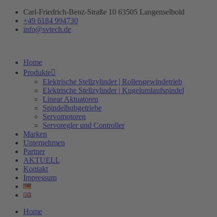
Zum
Carl-Friedrich-Benz-Straße 10 63505 Langenselbold
Inhalt
+49 6184 994730
springen
info@svtech.de
Home
Produkte
Elektrische Stellzylinder | Rollengewindetrieb
Elektrische Stellzylinder | Kugelumlaufspindel
Linear Aktuatoren
Spindelhubgetriebe
Servomotoren
Servoregler und Controller
Marken
Unternehmen
Partner
AKTUELL
Kontakt
Impressum
Home