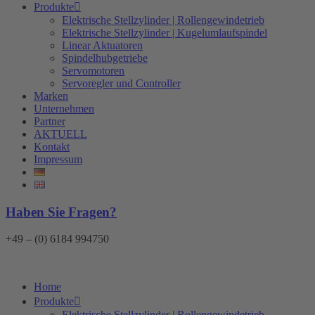
Produkte
Elektrische Stellzylinder | Rollengewindetrieb
Elektrische Stellzylinder | Kugelumlaufspindel
Linear Aktuatoren
Spindelhubgetriebe
Servomotoren
Servoregler und Controller
Marken
Unternehmen
Partner
AKTUELL
Kontakt
Impressum
Haben Sie Fragen?
+49 – (0) 6184 994750
Home
Produkte
Elektrische Stellzylinder | Rollengewindetrieb