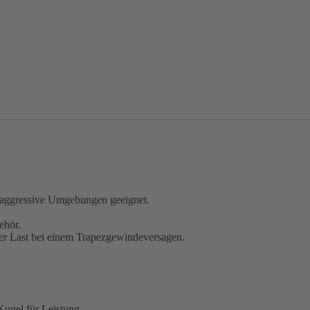
 aggressive Umgebungen geeignet.
ehör.
der Last bei einem Trapezgewindeversagen.
Kugel für Leistung.