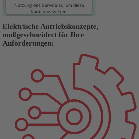
Nutzung des Service zu, um diese
Karte anzuzeigen.
Elektrische Antriebskonzepte,
Mehr Informationen
maßgeschneidert für Ihre
Anforderungen:
Akzeptieren
powered by
Usercentrics Consent
Management Platform
&
eRecht24