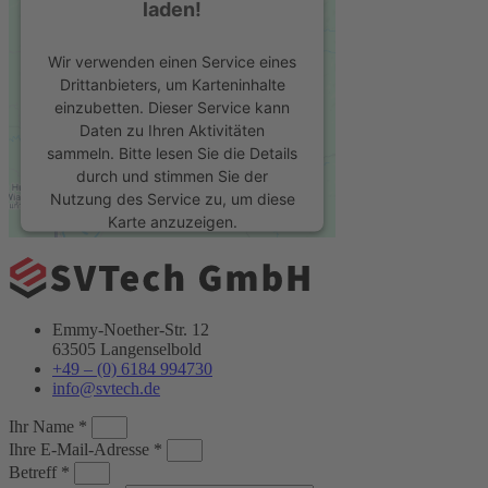
laden!
Wir verwenden einen Service eines
Drittanbieters, um Karteninhalte
einzubetten. Dieser Service kann
Daten zu Ihren Aktivitäten
sammeln. Bitte lesen Sie die Details
durch und stimmen Sie der
Nutzung des Service zu, um diese
Karte anzuzeigen.
Mehr Informationen
Emmy-Noether-Str. 12
Akzeptieren
63505 Langenselbold
+49 – (0) 6184 994730
powered by
Usercentrics Consent
info@svtech.de
Management Platform
&
eRecht24
Ihr Name *
Ihre E-Mail-Adresse *
Betreff *