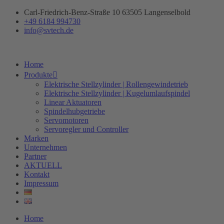
Zum
Carl-Friedrich-Benz-Straße 10 63505 Langenselbold
Inhalt
+49 6184 994730
springen
info@svtech.de
Home
Produkte
Elektrische Stellzylinder | Rollengewindetrieb
Elektrische Stellzylinder | Kugelumlaufspindel
Linear Aktuatoren
Spindelhubgetriebe
Servomotoren
Servoregler und Controller
Marken
Unternehmen
Partner
AKTUELL
Kontakt
Impressum
Home